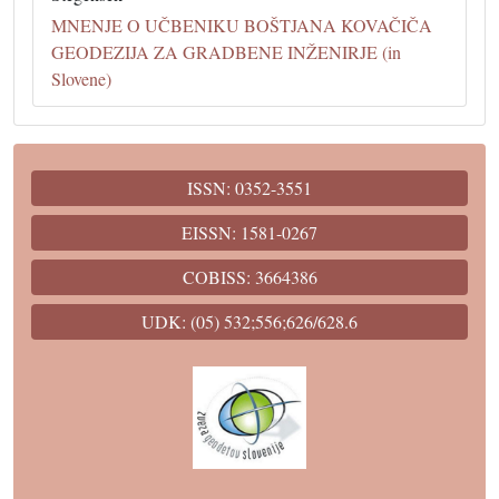
MNENJE O UČBENIKU BOŠTJANA KOVAČIČA
GEODEZIJA ZA GRADBENE INŽENIRJE (in
Slovene)
ISSN: 0352-3551
EISSN: 1581-0267
COBISS: 3664386
UDK: (05) 532;556;626/628.6