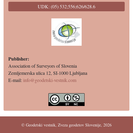
UDK: (05) 532;556;626/628.6
Publisher:
Association of Surveyors of Slovenia
Zemljemerska ulica 12, SI-1000 Ljubljana
E-mail:
info@geodetski-vestnik.com
© Geodetski vestnik, Zveza geodetov Slovenije, 2026