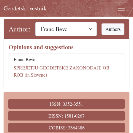
Geodetski vestnik
Author:
Authors
Opinions and suggestions
Franc Bevc
SPREJETJU GEODETSKE ZAKONODAJE OB
ROB (in Slovene)
ISSN: 0352-3551
EISSN: 1581-0267
COBISS: 3664386