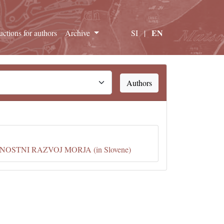
EN
ructions for authors
Archive
SI
|
Authors
TNI RAZVOJ MORJA (in Slovene)