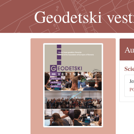
Geodetski vest
Au
Sci
Je
P