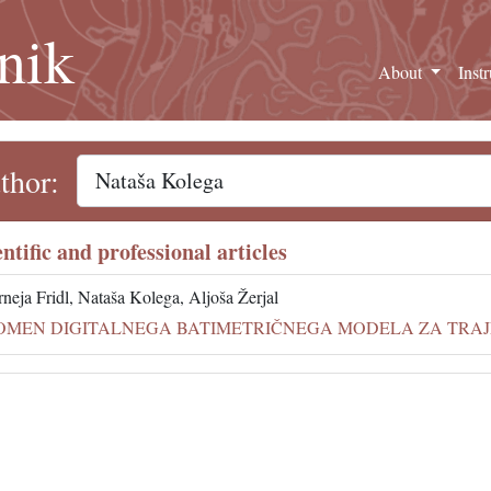
nik
About
Inst
thor:
entific and professional articles
rneja Fridl, Nataša Kolega, Aljoša Žerjal
OMEN DIGITALNEGA BATIMETRIČNEGA MODELA ZA TRAJNOS