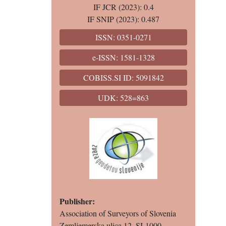
IF JCR (2023): 0.4
IF SNIP (2023): 0.487
ISSN: 0351-0271
e-ISSN: 1581-1328
COBISS.SI ID: 5091842
UDK: 528=863
Publisher:
Association of Surveyors of Slovenia
Zemljemerska ulica 12, SI-1000