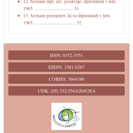
12. Seznam dipl. inž. geodezije, diplomirali v letu
1965 ................................. 31
13. Seznam geometrov, ki so diplomirali v letu
1965 ................................... 32
ISSN: 0352-3551
EISSN: 1581-0267
COBISS: 3664386
UDK: (05) 532;556;626/628.6