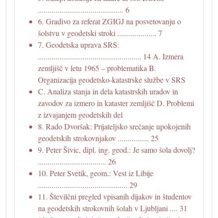
............................................ 6
6. Gradivo za referat ZGIGJ na posvetovanju o
šolstvu v geodetski stroki .................... 7
7. Geodetska uprava SRS:
..................................................... 14 A. Izmera
zemljišč v letu 1965 – problematika B.
Organizacija geodetsko-katastrske službe v SRS
C. Analiza stanja in dela katastrskih uradov in
zavodov za izmero in kataster zemljišč D. Problemi
z izvajanjem geodetskih del
8. Rado Dvoršak: Prijateljsko srečanje upokojenih
geodetskih strokovnjakov ................ 25
9. Peter Šivic, dipl. ing. geod.: Je samo šola dovolj?
................................... 26
10. Peter Svetik, geom.: Vest iz Libije
.............................................. 29
11. Številčni pregled vpisanih dijakov in študentov
na geodetskih strokovnih šolah v Ljubljani .... 31