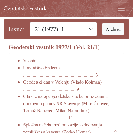
Geodetski vestnik
Issue:
Archive
Geodetski vestnik 1977/1 (Vol. 21/1)
Vsebina:
Uredništvo bralcem
............................................................ 3
Geodetski dan v Velenju (Vlado Kolman)
............................................ 9
Glavne naloge geodetske službe pri izvajanju
družbenih planov SR Slovenije (Miro Črnivec,
Tomaž Banovec, Milan Naprudnik)
..................................... 11
Splošna načela modernizacije vzdrževanja
zemljiškega katastra (Zorko Ukmar) ................ 19