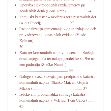
Uporaba elektrooptičnih razdaljemerov pri
geodetskih delih (Boris Kren) .................... 24
Zemljiški kataster – modernizacija pisarniških del
(Alojz Pucelj) ........................... 27
Racionalizacija sprejemanja vlog in izdaje odločb
pri vzdrževanju katastrskih evidenc (Vlado
Kolman) ..............................................................
30
Kataster komunalnih naprav – ocena in izkušnje
dosedanjega dela ter naloge geodetske službe na
tem področju (Srečko Naraks)
................................................. 33
Naloge v zvezi z izvajanjem predpisov o katastru
komunalnih naprav (Stanko Majcen, Gojmir
Mlakar) .................................................. 37
Izdelava in problematika zbirnega katastra
komunalnih naprav v Velenju (Ivan Gaber) ..........
45