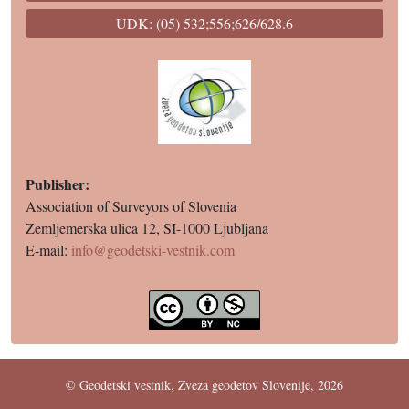
UDK: (05) 532;556;626/628.6
Publisher:
Association of Surveyors of Slovenia
Zemljemerska ulica 12, SI-1000 Ljubljana
E-mail:
info@geodetski-vestnik.com
© Geodetski vestnik, Zveza geodetov Slovenije, 2026