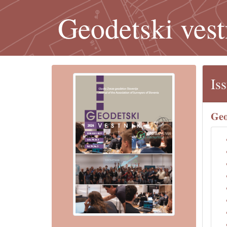
Geodetski vest
Is
Geo