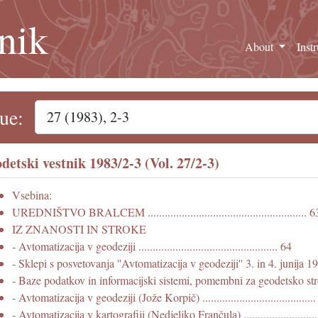
nik
About
Inst
sue:
detski vestnik 1983/2-3 (Vol. 27/2-3)
Vsebina:
UREDNIŠTVO BRALCEM ........................................................ 6
IZ ZNANOSTI IN STROKE
- Avtomatizacija v geodeziji ................................................. 64
- Sklepi s posvetovanja ''Avtomatizacija v geodeziji'' 3. in 4. junija 19
- Baze podatkov in informacijski sistemi, pomembni za geodetsko st
- Avtomatizacija v geodeziji (Jože Korpič) .......................................
- Avtomatizacija v kartografiji (Nedjeljko Frančula) ...........................