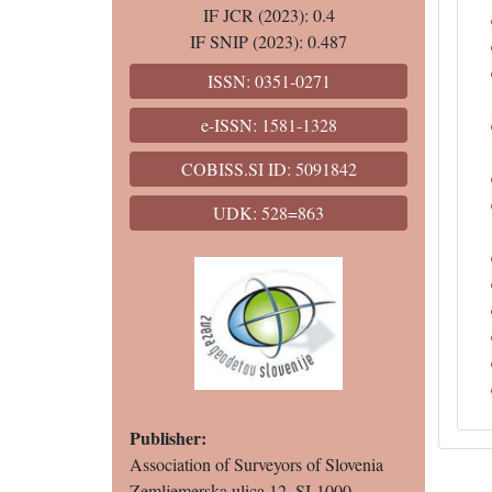
IF JCR (2023): 0.4
IF SNIP (2023): 0.487
ISSN: 0351-0271
e-ISSN: 1581-1328
COBISS.SI ID: 5091842
UDK: 528=863
Publisher:
Association of Surveyors of Slovenia
Zemljemerska ulica 12, SI-1000