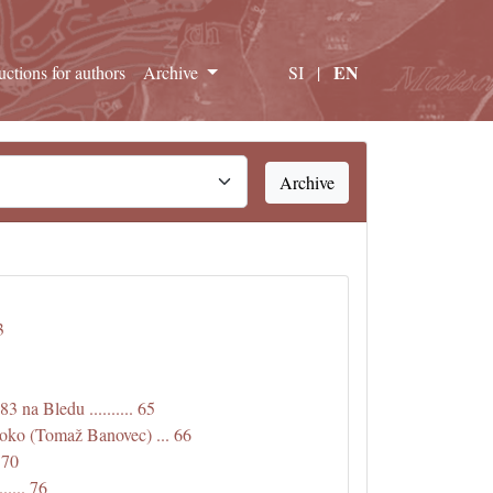
EN
ructions for authors
Archive
SI
|
Archive
3
83 na Bledu .......... 65
roko (Tomaž Banovec) ... 66
. 70
..... 76