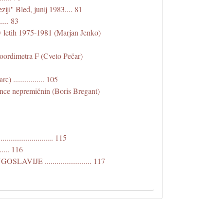
ji'' Bled, junij 1983.... 81
.... 83
 v letih 1975-1981 (Marjan Jenko)
koordimetra F (Cveto Pečar)
................ 105
dence nepremičnin (Boris Bregant)
................. 115
.... 116
 ........................ 117