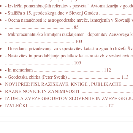
- Izvlečki pomembnejših referatov s posveta '' Avtomatizacija v geodezi
- Stališča s 15. geodetskega dne v Slovenj Gradcu .............................
- Ocena natančnosti ic astrogeodetske mreže, izmerjenih v Sloveniji
......................................................... 85
- Mikroračunalniško krmiljeni razdaljemer - dopolnitev Zeissovega 
.......................................................... 103
- Dosedanja prizadevanja za vzpostavitev katastra zgradb (Jožefa Švarc) 
- Nastavitev in posodabljanje podatkov katastra stavb v sestavi evi
......................................................... 109
- In memoriam .......................................................... 112
- Geodetska zbirka (Peter Svetik) ............................................ 113
NOVI PREDPISI, RAZISKAVE, KNJIGE , PUBLIKACIJE ...................
RAZNE NOVICE IN ZANIMIVOSTI .............................................
IZ DELA ZVEZE GEODETOV SLOVENIJE IN ZVEZE GIG JUGOSLAVIJE
IZVLEČKI .................................................................. 121