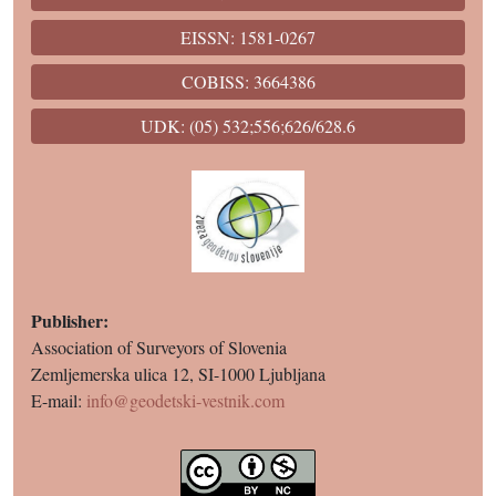
EISSN: 1581-0267
COBISS: 3664386
UDK: (05) 532;556;626/628.6
Publisher:
Association of Surveyors of Slovenia
Zemljemerska ulica 12, SI-1000 Ljubljana
E-mail:
info@geodetski-vestnik.com