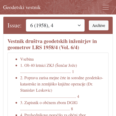
Geodetski vestnik
Issue:
Archive
Vestnik društva geodetskih inženirjev in
geometrov LRS 1958/4 (Vol. 6/4)
Vsebina
1. Ob 40 letnici ZKJ (Šenčar Jože)
................................................. 1
2. Poprava zarisa mejne črte in sorodne geodetsko-
katastrske in zemljiško knjižne operacije (Dr.
Stanislav Leskovic)
...................................................... 4
3. Zapisnik o občnem zboru DGIG
................................................ 8
4. Predsednikovo poročilo za občni zbor