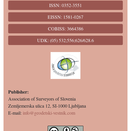
ISSN: 0352-3551
EISSN: 1581-0267
COBISS: 3664386
UDK: (05) 532;556;626/628.6
Publisher:
Association of Surveyors of Slovenia
Zemljemerska ulica 12, SI-1000 Ljubljana
E-mail:
info@geodetski-vestnik.com