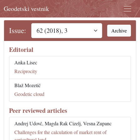
Geodetski vestnik
Issue:
Archive
Editorial
Anka Lisec
Reciprocity
Blaž Mozetič
Geodetic cloud
Peer reviewed articles
Andrej Udovč, Magda Rak Cizelj, Vesna Zupanc
Challenges for the calculation of market rent of
agricultural land