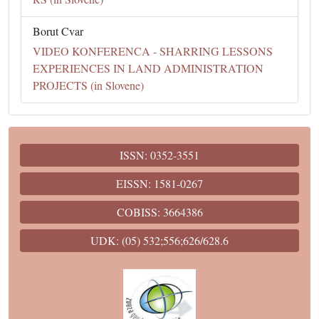
Borut Cvar
VIDEO KONFERENCA - SHARRING LESSONS
EXPERIENCES IN LAND ADMINISTRATION
PROJECTS (in Slovene)
ISSN: 0352-3551
EISSN: 1581-0267
COBISS: 3664386
UDK: (05) 532;556;626/628.6