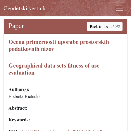
Geodetski vestnik
Paper
Back to issue 59/2
Ocena primernosti uporabe prostorskih
podatkovnih nizov
Geographical data sets fitness of use
evaluation
Author(s):
Elżbieta Bielecka
Abstract:
Keywords: