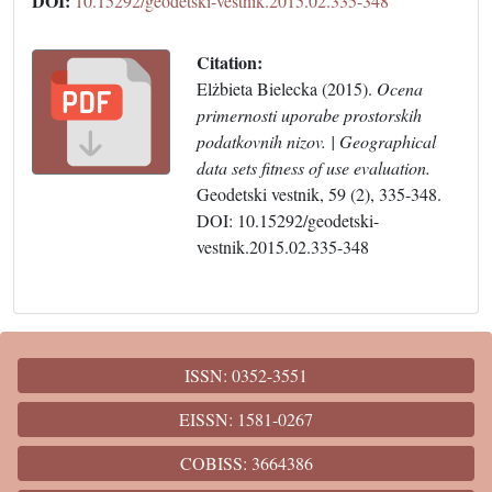
DOI:
10.15292/geodetski-vestnik.2015.02.335-348
Citation:
Elżbieta Bielecka (2015).
Ocena
primernosti uporabe prostorskih
podatkovnih nizov. | Geographical
data sets fitness of use evaluation.
Geodetski vestnik, 59 (2), 335-348.
DOI: 10.15292/geodetski-
vestnik.2015.02.335-348
ISSN: 0352-3551
EISSN: 1581-0267
COBISS: 3664386