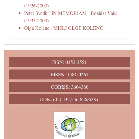
(1926-2003)
Peter Svetik - IN MEMORIAM - Božidar Valič
(1933-2003)
Olga Kolenc - MISLI OLGE KOLENC
ISSN: 0352-3551
EISSN: 1581-0267
COBISS: 3664386
UDK: (05) 532;556;626/628.6