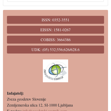
ISSN: 0352-3551
EISSN: 1581-0267
COBISS: 3664386
UDK: (05) 532;556;626/628.6
Izdajatelj:
Zveza geodetov Slovenije
Zemljemerska ulica 12, SI-1000 Ljubljana
E-naslov:
info@geodetski-vestnik.com