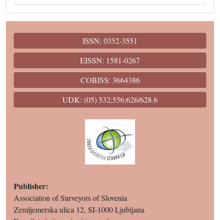
ISSN: 0352-3551
EISSN: 1581-0267
COBISS: 3664386
UDK: (05) 532;556;626/628.6
Publisher:
Association of Surveyors of Slovenia
Zemljemerska ulica 12, SI-1000 Ljubljana