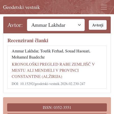
Geodetski vestnik
Avtor:
Avtorji
Recenzirani članki
Ammar Lakhdar, Toufik Ferhad, Souad Haouari,
Mohamed Baadeche
KRONOLOŠKI PREGLED RABE ZEMLJIŠČ V
MESTU ALI MENDJELI V PROVINCI
CONSTANTINE (ALŽIRIJA)
DOI: 10.15292/geodetski-vestnik.2026.02.230-247
ISSN: 0352-3551