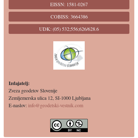
EISSN: 1581-0267
COBISS: 3664386
UDK: (05) 532;556;626/628.6
Izdajatelj:
Zveza geodetov Slovenije
Zemljemerska ulica 12, SI-1000 Ljubljana
E-naslov:
info@geodetski-vestnik.com