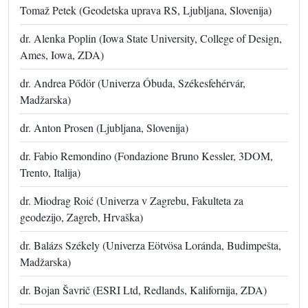
Tomaž Petek (Geodetska uprava RS, Ljubljana, Slovenija)
dr. Alenka Poplin (Iowa State University, College of Design,
Ames, Iowa, ZDA)
dr. Andrea Pődör (Univerza Óbuda, Székesfehérvár,
Madžarska)
dr. Anton Prosen (Ljubljana, Slovenija)
dr. Fabio Remondino (Fondazione Bruno Kessler, 3DOM,
Trento, Italija)
dr. Miodrag Roić (Univerza v Zagrebu, Fakulteta za
geodezijo, Zagreb, Hrvaška)
dr. Balázs Székely (Univerza Eötvösa Loránda, Budimpešta,
Madžarska)
dr. Bojan Šavrič (ESRI Ltd, Redlands, Kalifornija, ZDA)