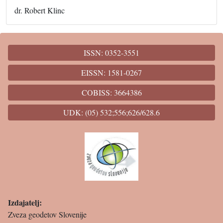
dr. Robert Klinc
ISSN: 0352-3551
EISSN: 1581-0267
COBISS: 3664386
UDK: (05) 532;556;626/628.6
Izdajatelj:
Zveza geodetov Slovenije