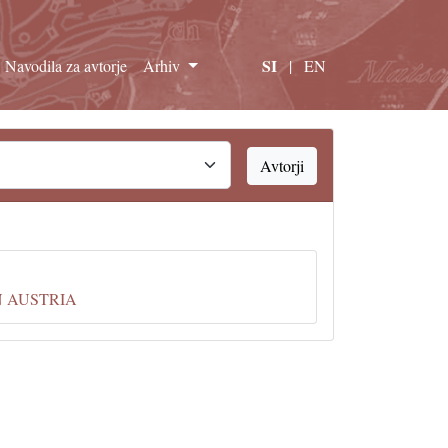
SI
Navodila za avtorje
Arhiv
|
EN
Avtorji
N AUSTRIA