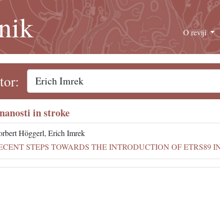
nik
O reviji
tor:
znanosti in stroke
rbert Höggerl, Erich Imrek
ECENT STEPS TOWARDS THE INTRODUCTION OF ETRS89 I