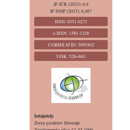
IF JCR (2023): 0,4
IF SNIP (2023): 0,487
ISSN: 0351-0271
e-ISSN: 1581-1328
COBISS.SI ID: 5091842
UDK: 528=863
Izdajatelj:
Zveza geodetov Slovenije
Zemljemerska ulica 12, SI-1000