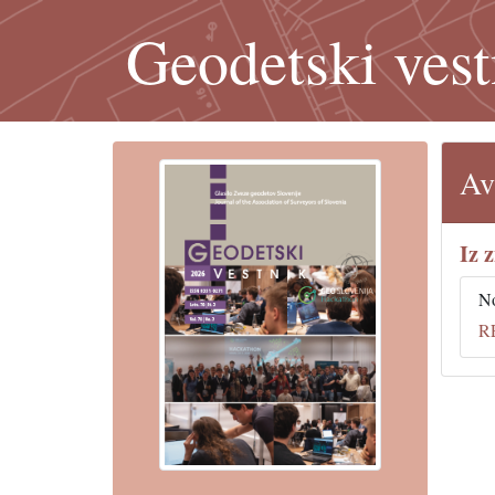
Geodetski vest
Av
Iz 
No
R