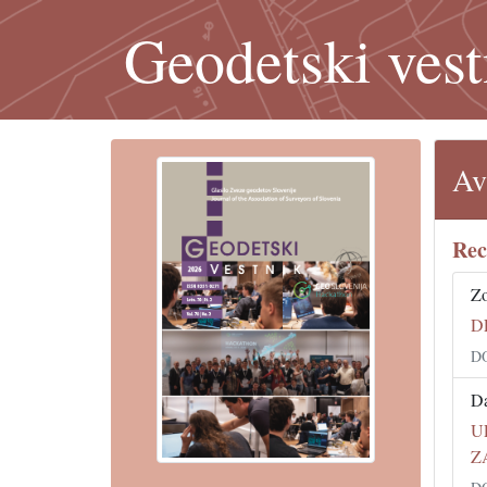
Geodetski vest
Av
Rec
Zo
D
DO
Da
U
Z