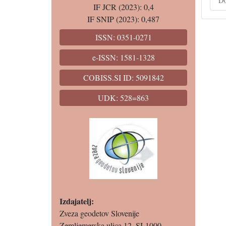
DO
IF JCR (2023): 0,4
IF SNIP (2023): 0,487
ISSN: 0351-0271
e-ISSN: 1581-1328
COBISS.SI ID: 5091842
UDK: 528=863
Izdajatelj:
Zveza geodetov Slovenije
Zemljemerska ulica 12, SI-1000