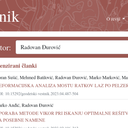
nik
O reviji
tor:
enzirani članki
ran Sušić, Mehmed Batilović, Radovan Đurović, Marko Marković, Mar
EFORMACIJSKA ANALIZA MOSTU RATKOV LAZ PO PELZERJ
I: 10.15292/geodetski-vestnik.2023.04.487-504
rko Anđić, Radovan Đurović
PORABA METODE VIKOR PRI ISKANJU OPTIMALNE REŠIT
A POSEBNE NAMENE