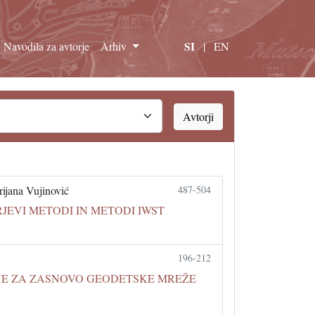
SI
Navodila za avtorje
Arhiv
|
EN
Avtorji
ijana Vujinović
487-504
EVI METODI IN METODI IWST
196-212
VE ZA ZASNOVO GEODETSKE MREŽE