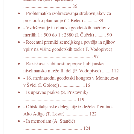
........................................ 86
- Problematika izobraževanja strokovnjakov za
prostorsko planiranje (T. Belec) ........... 89
- Vzdrževanje in obnova geodetskih načrtov v
merilih 1 : 500 do 1 : 2880 (I. Čuček) ......... 90
- Recentni premiki zemeljskega površja in njihov
vpliv na višine geodetskih točk ( F. Vodopivec)
.......................................................... 97
- Raziskava stabilnosti reperjev ljubljanske
nivelmanske mreže II. del (F. Vodopivec) ....... 112
- 16. mednarodni geodetski kongres v Montreux-u
v Švici (I. Golorej) .................. 116
- Iz upravne prakse (S. Pristovnik)
............................................ 119
- Obisk italijanske delegacije iz dežele Trentino-
Alto Adige (T. Lesar) ................... 122
- In memoriam (A. Stančič)
................................................. 124