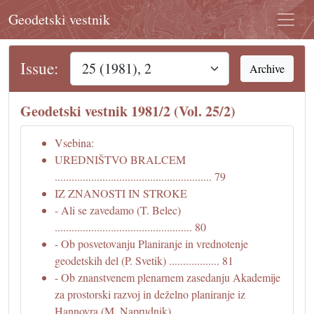
Geodetski vestnik
Issue:
Archive
Geodetski vestnik 1981/2 (Vol. 25/2)
Vsebina:
UREDNIŠTVO BRALCEM
........................................................ 79
IZ ZNANOSTI IN STROKE
- Ali se zavedamo (T. Belec)
................................................. 80
- Ob posvetovanju Planiranje in vrednotenje
geodetskih del (P. Svetik) .................. 81
- Ob znanstvenem plenarnem zasedanju Akademije
za prostorski razvoj in deželno planiranje iz
Hannovra (M. Naprudnik)