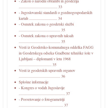
- Zakon o narodni obrambi in geodezija
........................................ 33
- Jugoslovanski standardi o gozdnogospodarskih
kartah ............................. 34
- Osnutek zakona o geodetski službi
........................................... 35
- Osnutek zakona o upravnih taksah
........................................... 35
Vesti iz Geodetsko-komunalnega oddelka FAGG
in Geodetskega odseka Gradbene tehniške šole v
Ljubljani – diplomanti v letu 1968
.................................. 35
Vesti iz geodetskih upravnih organov
........................................... 36
Splošne informacije
- Kongres o vodah Jugoslavije
................................................ 37
- Posvetovanje o fotogrametriji
.............................................. 37