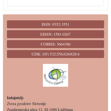
ISSN: 0352-3551
EISSN: 1581-0267
COBISS: 3664386
UDK: (05) 532;556;626/628.6
Izdajatelj:
Zveza geodetov Slovenije
Zemljemerska ulica 12, SI-1000 Ljubljana