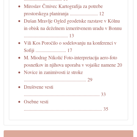
Miroslav Črnivec Kartografija za potrebe
prostorskega planiranja ....................... 12
Dušan Mravlje Ogled geodetske razstave v Kölnu
in obisk na deželnem izmeritvenem uradu v Bonnu
.................................... 13
Vili Kos Poročilo o sodelovanju na konferenci v
Sofiji ......................... 17
M. Miodrag Nikolić Foto-interpretacija aero-foto
posnetkov in njihova uporaba v vojaške namene 20
Novice in zanimivosti iz stroke
................................................... 29
Društvene vesti
.............................................................. 33
Osebne vesti
................................................................ 35