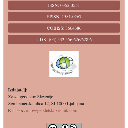
ISSN: 0352-3551
EISSN: 1581-0267
COBISS: 3664386
UDK: (05) 532;556;626/628.6
Izdajatelj:
Zveza geodetov Slovenije
Zemljemerska ulica 12, SI-1000 Ljubljana
E-naslov:
info@geodetski-vestnik.com