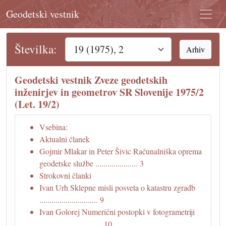
Geodetski vestnik
Številka:
Arhiv
Geodetski vestnik Zveze geodetskih
inženirjev in geometrov SR Slovenije 1975/2
(Let. 19/2)
Vsebina:
Aktualni članek
Gojmir Mlakar in Peter Šivic Računalniška oprema
geodetske službe ..................... 3
Strokovni članki
Ivan Urh Sklepne misli posveta o katastru zgradb
............................. 9
Ivan Golorej Numerični postopki v fotogrametriji
............................... 10