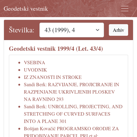
Geodetski vestnik
Številka:
Arhiv
Geodetski vestnik 1999/4 (Let. 43/4)
VSEBINA
UVODNIK
IZ ZNANOSTI IN STROKE
Sandi Berk: RAZVIJANJE, PROJICIRANJE IN
RAZPENJANJE UKRIVLJENIH PLOSKEV
NA RAVNINO 293
Sandi Berk: UNROLLING, PROJECTING, AND
STRETCHING OF CURVED SURFACES
INTO A PLANE 301
Boštjan Kovačič PROGRAMSKO ORODJE ZA
PRIDOBIVANJE PARCEL PRI et al: