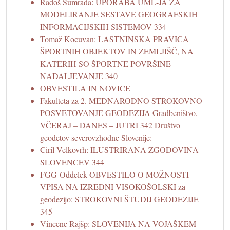
Radoš Šumrada: UPORABA UML-JA ZA
MODELIRANJE SESTAVE GEOGRAFSKIH
INFORMACIJSKIH SISTEMOV 334
Tomaž Kocuvan: LASTNINSKA PRAVICA
ŠPORTNIH OBJEKTOV IN ZEMLJIŠČ, NA
KATERIH SO ŠPORTNE POVRŠINE –
NADALJEVANJE 340
OBVESTILA IN NOVICE
Fakulteta za 2. MEDNARODNO STROKOVNO
POSVETOVANJE GEODEZIJA Gradbeništvo,
VČERAJ – DANES – JUTRI 342 Društvo
geodetov severovzhodne Slovenije:
Ciril Velkovrh: ILUSTRIRANA ZGODOVINA
SLOVENCEV 344
FGG-Oddelek OBVESTILO O MOŽNOSTI
VPISA NA IZREDNI VISOKOŠOLSKI za
geodezijo: STROKOVNI ŠTUDIJ GEODEZIJE
345
Vincenc Rajšp: SLOVENIJA NA VOJAŠKEM