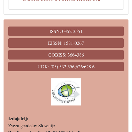
ISSN: 0352-3551
EISSN: 1581-0267
COBISS: 3664386
UDK: (05) 532;556;626/628.6
Izdajatelj:
Zveza geodetov Slovenije