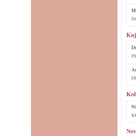
Ma
N
Knj
Dr
P
An
P
Kol
Ni
K
Nov