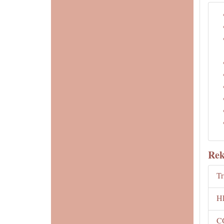
Rek
Tr
H
C