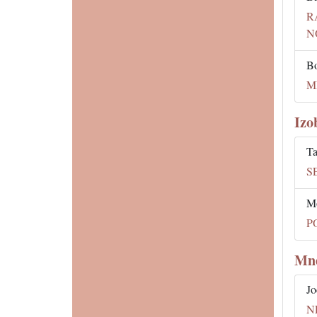
R
N
Bo
M
Izo
Ta
S
Mo
P
Mne
Jo
N