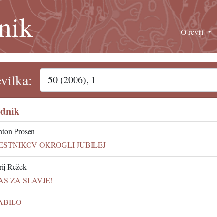
nik
O reviji
evilka:
dnik
ton Prosen
ESTNIKOV OKROGLI JUBILEJ
rij Režek
AS ZA SLAVJE!
ABILO