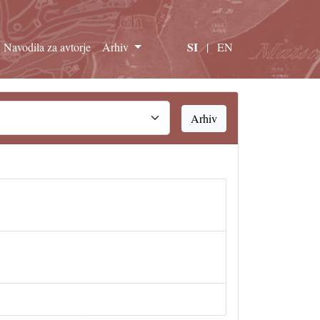
SI
Navodila za avtorje
Arhiv
|
EN
Arhiv