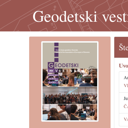
Geodetski vest
Št
Uvo
An
V
Ju
Č
V