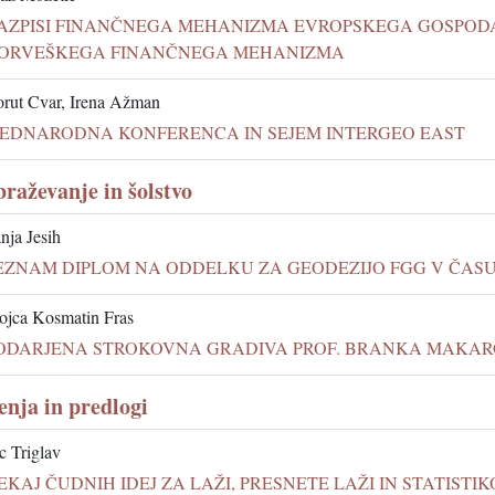
AZPISI FINANČNEGA MEHANIZMA EVROPSKEGA GOSPODA
ORVEŠKEGA FINANČNEGA MEHANIZMA
rut Cvar, Irena Ažman
EDNARODNA KONFERENCA IN SEJEM INTERGEO EAST
braževanje in šolstvo
nja Jesih
EZNAM DIPLOM NA ODDELKU ZA GEODEZIJO FGG V ČASU OD 1
jca Kosmatin Fras
ODARJENA STROKOVNA GRADIVA PROF. BRANKA MAKAR
nja in predlogi
c Triglav
EKAJ ČUDNIH IDEJ ZA LAŽI, PRESNETE LAŽI IN STATISTI