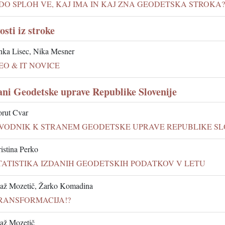
DO SPLOH VE, KAJ IMA IN KAJ ZNA GEODETSKA STROKA?
osti iz stroke
ka Lisec, Nika Mesner
EO & IT NOVICE
ani Geodetske uprave Republike Slovenije
rut Cvar
VODNIK K STRANEM GEODETSKE UPRAVE REPUBLIKE SL
istina Perko
TATISTIKA IZDANIH GEODETSKIH PODATKOV V LETU
až Mozetič, Žarko Komadina
RANSFORMACIJA!?
až Mozetič