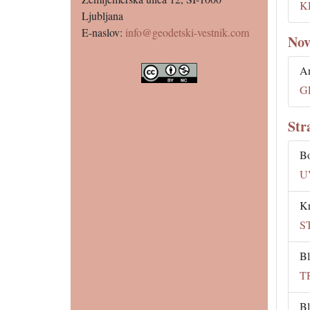
K
Ljubljana
E-naslov:
info@geodetski-vestnik.com
Nov
An
G
Str
Bo
U
Kr
S
Bl
T
Bl