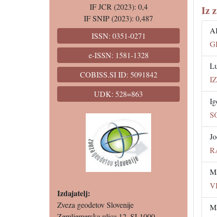
IF JCR (2023): 0,4
Iz 
IF SNIP (2023): 0,487
Al
ISSN: 0351-0271
G
e-ISSN: 1581-1328
Lu
COBISS.SI ID: 5091842
I
UDK: 528=863
Ig
S
Jo
R
Ma
V
Izdajatelj:
Zveza geodetov Slovenije
Ma
Zemljemerska ulica 12, SI-1000