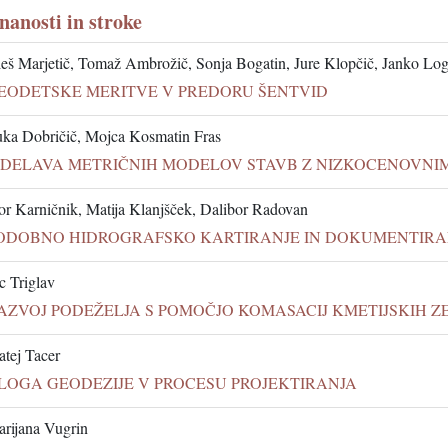
znanosti in stroke
eš Marjetič, Tomaž Ambrožič, Sonja Bogatin, Jure Klopčič, Janko Log
EODETSKE MERITVE V PREDORU ŠENTVID
ka Dobričič, Mojca Kosmatin Fras
ZDELAVA METRIČNIH MODELOV STAVB Z NIZKOCENOVNI
or Karničnik, Matija Klanjšček, Dalibor Radovan
ODOBNO HIDROGRAFSKO KARTIRANJE IN DOKUMENTIRA
c Triglav
AZVOJ PODEŽELJA S POMOČJO KOMASACIJ KMETIJSKIH Z
tej Tacer
LOGA GEODEZIJE V PROCESU PROJEKTIRANJA
rijana Vugrin