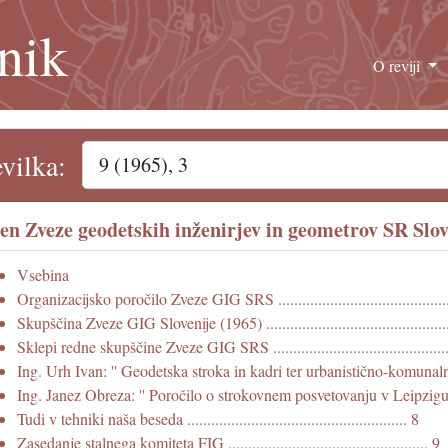
nik
O reviji
evilka:
ten Zveze geodetskih inženirjev in geometrov SR Slove
Vsebina
Organizacijsko poročilo Zveze GIG SRS ...........................................
Skupščina Zveze GIG Slovenije (1965) .............................................
Sklepi redne skupščine Zveze GIG SRS ............................................
Ing. Urh Ivan: '' Geodetska stroka in kadri ter urbanistično-komunalna pr
Ing. Janez Obreza: '' Poročilo o strokovnem posvetovanju v Leipzigu'' ....
Tudi v tehniki naša beseda ....................................................... 8
Zasedanje stalnega komiteta FIG .................................................. 9