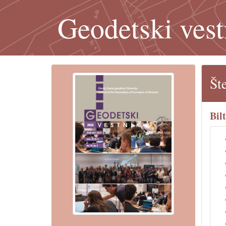
Geodetski vest
Št
Bil