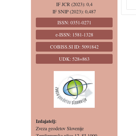
IF JCR (2023): 0,4
IF SNIP (2023): 0,487
ISSN: 0351-0271
e-ISSN: 1581-1328
COBISS.SI ID: 5091842
UDK: 528=863
Izdajatelj:
Zveza geodetov Slovenije
Zemljemerska ulica 12, SI-1000