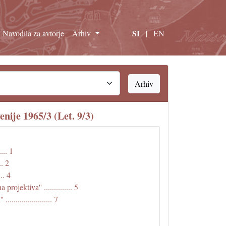
SI
Navodila za avtorje
Arhiv
|
EN
Arhiv
nije 1965/3 (Let. 9/3)
... 1
.. 2
.. 4
ojektiva'' .............. 5
................... 7