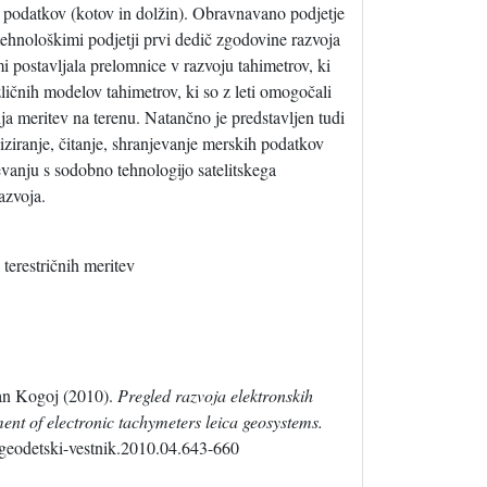
h podatkov (kotov in dolžin). Obravnavano podjetje
tehnološkimi podjetji prvi dedič zgodovine razvoja
 postavljala prelomnice v razvoju tahimetrov, ki
azličnih modelov tahimetrov, ki so z leti omogočali
ja meritev na terenu. Natančno je predstavljen tudi
iziranje, čitanje, shranjevanje merskih podatkov
vanju s sodobno tehnologijo satelitskega
azvoja.
 terestričnih meritev
an Kogoj (2010).
Pregled razvoja elektronskih
ent of electronic tachymeters leica geosystems.
/geodetski-vestnik.2010.04.643-660