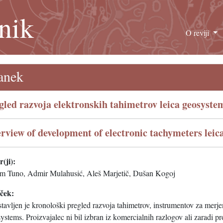
nik
O reviji
anek
gled razvoja elektronskih tahimetrov leica geosyste
rview of development of electronic tachymeters leic
(ji):
m Tuno, Admir Mulahusić, Aleš Marjetič, Dušan Kogoj
eček:
tavljen je kronološki pregled razvoja tahimetrov, instrumentov za merje
ystems. Proizvajalec ni bil izbran iz komercialnih razlogov ali zaradi