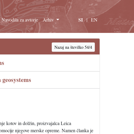
SI
Navodila za avtorje
Arhiv
|
EN
Nazaj na številko 54/4
ms
a geosystems
nje kotov in dolžin, proizvajalca Leica
 promocije njegove merske opreme. Namen članka je