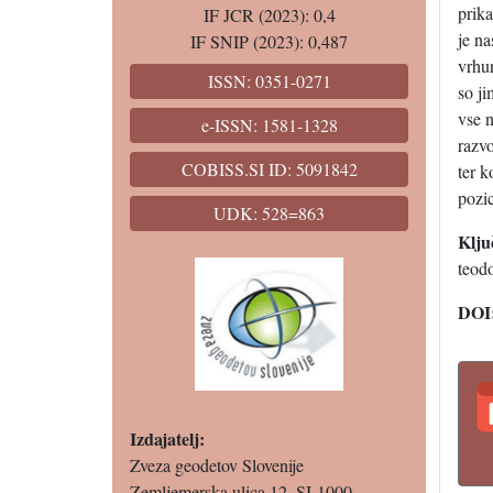
prik
IF JCR (2023): 0,4
je na
IF SNIP (2023): 0,487
vrhun
ISSN: 0351-0271
so ji
vse n
e-ISSN: 1581-1328
razvo
COBISS.SI ID: 5091842
ter 
pozic
UDK: 528=863
Klju
teodo
DOI
Izdajatelj:
Zveza geodetov Slovenije
Zemljemerska ulica 12, SI-1000