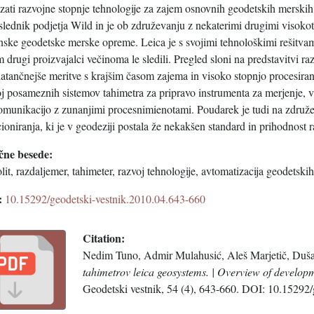
azati razvojne stopnje tehnologije za zajem osnovnih geodetskih merski
slednik podjetja Wild in je ob združevanju z nekaterimi drugimi visoko
ske geodetske merske opreme. Leica je s svojimi tehnološkimi rešitvami
m drugi proizvajalci večinoma le sledili. Pregled sloni na predstavitvi r
atančnejše meritve s krajšim časom zajema in visoko stopnjo procesiran
j posameznih sistemov tahimetra za pripravo instrumenta za merjenje, v
komunikacijo z zunanjimi procesnimienotami. Poudarek je tudi na združe
ioniranja, ki je v geodeziji postala že nekakšen standard in prihodnost r
čne besede:
lit, razdaljemer, tahimeter, razvoj tehnologije, avtomatizacija geodetskih
:
10.15292/geodetski-vestnik.2010.04.643-660
Citation:
Nedim Tuno, Admir Mulahusić, Aleš Marjetič, Duš
tahimetrov leica geosystems. | Overview of developm
Geodetski vestnik, 54 (4), 643-660. DOI: 10.15292