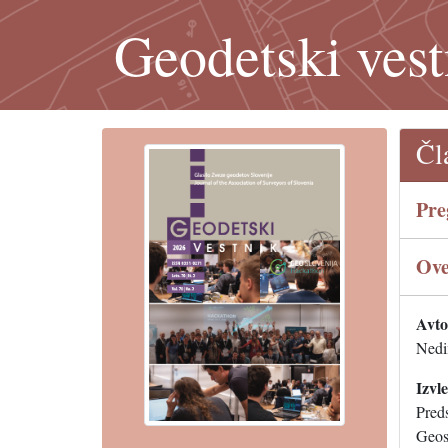
Geodetski vest
Čl
Pre
Ove
Avtor
Nedi
Izvl
Preds
Geos