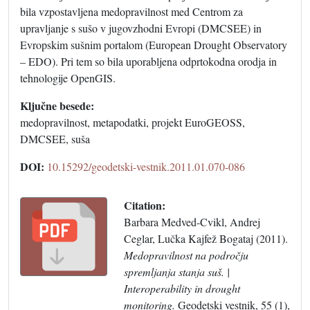
bila vzpostavljena medopravilnost med Centrom za
upravljanje s sušo v jugovzhodni Evropi (DMCSEE) in
Evropskim sušnim portalom (European Drought Observatory
– EDO). Pri tem so bila uporabljena odprtokodna orodja in
tehnologije OpenGIS.
Ključne besede:
medopravilnost, metapodatki, projekt EuroGEOSS,
DMCSEE, suša
DOI:
10.15292/geodetski-vestnik.2011.01.070-086
Citation:
Barbara Medved-Cvikl, Andrej
Ceglar, Lučka Kajfež Bogataj (2011).
Medopravilnost na področju
spremljanja stanja suš. |
Interoperability in drought
monitoring.
Geodetski vestnik, 55 (1),