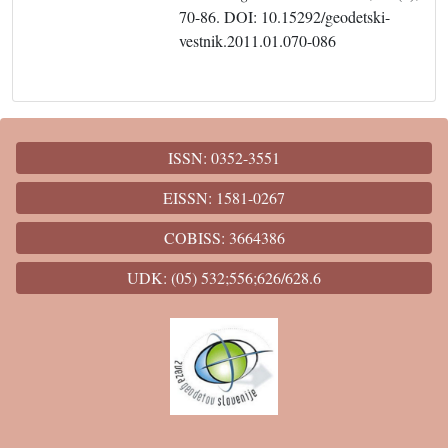
70-86. DOI: 10.15292/geodetski-
vestnik.2011.01.070-086
ISSN: 0352-3551
EISSN: 1581-0267
COBISS: 3664386
UDK: (05) 532;556;626/628.6