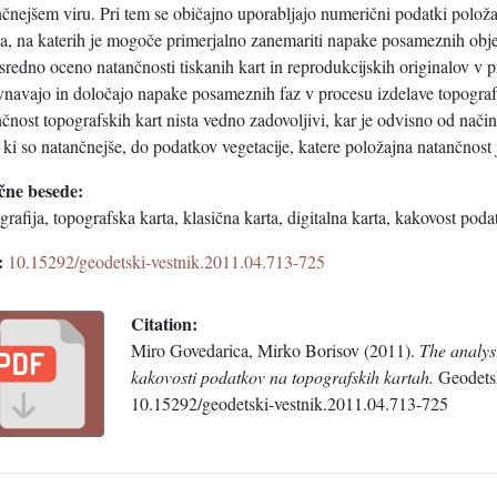
čnejšem viru. Pri tem se običajno uporabljajo numerični podatki položaj
la, na katerih je mogoče primerjalno zanemariti napake posameznih ob
redno oceno natančnosti tiskanih kart in reprodukcijskih originalov v p
vnavajo in določajo napake posameznih faz v procesu izdelave topografs
čnost topografskih kart nista vedno zadovoljivi, kar je odvisno od nači
 ki so natančnejše, do podatkov vegetacije, katere položajna natančnost 
čne besede:
grafija, topografska karta, klasična karta, digitalna karta, kakovost pod
:
10.15292/geodetski-vestnik.2011.04.713-725
Citation:
Miro Govedarica, Mirko Borisov (2011).
The analys
kakovosti podatkov na topografskih kartah.
Geodetsk
10.15292/geodetski-vestnik.2011.04.713-725