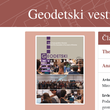
Geodetski vest
Čl
The
Ana
Avtor
Miro
Izvl
Podat
geom