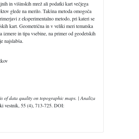
nih in višinskih mrež ali podatki kart večjega
jektov glede na merilo. Takšna metoda omogoča
rimerjavi z eksperimentalno metodo, pri kateri se
kih kart. Geometrična in v veliki meri tematska
na izmere in tipa vsebine, na primer od geodetskih
je najslabša.
atkov
is of data quality on topographic maps. | Analiza
i vestnik, 55 (4), 713-725. DOI: