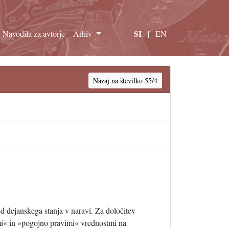
SI
Navodila za avtorje
Arhiv
|
EN
Nazaj na številko 55/4
d dejanskega stanja v naravi. Za določitev
imi« in »pogojno pravimi« vrednostmi na