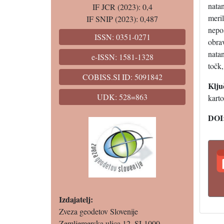
natan
IF JCR (2023): 0,4
meri
IF SNIP (2023): 0,487
nepos
ISSN: 0351-0271
obra
natan
e-ISSN: 1581-1328
točk,
COBISS.SI ID: 5091842
Klju
UDK: 528=863
karto
DOI
Izdajatelj:
Zveza geodetov Slovenije
Zemljemerska ulica 12, SI-1000