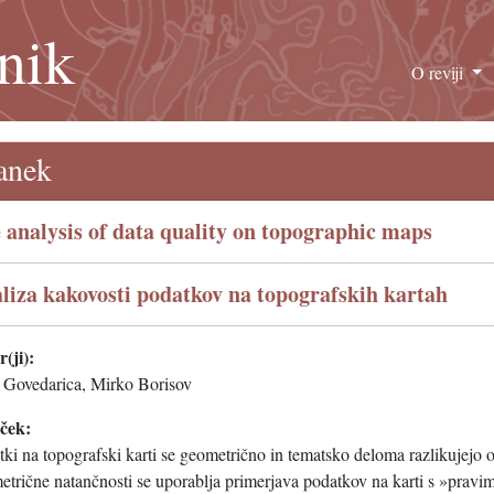
nik
O reviji
anek
 analysis of data quality on topographic maps
liza kakovosti podatkov na topografskih kartah
(ji):
 Govedarica, Mirko Borisov
eček:
ki na topografski karti se geometrično in tematsko deloma razlikujejo o
etrične natančnosti se uporablja primerjava podatkov na karti s »prav