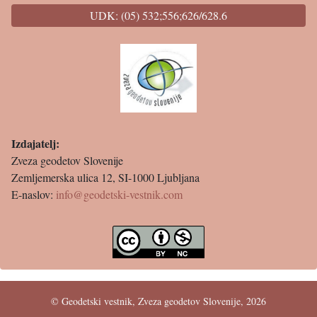
UDK: (05) 532;556;626/628.6
Izdajatelj:
Zveza geodetov Slovenije
Zemljemerska ulica 12, SI-1000 Ljubljana
E-naslov:
info@geodetski-vestnik.com
© Geodetski vestnik, Zveza geodetov Slovenije, 2026