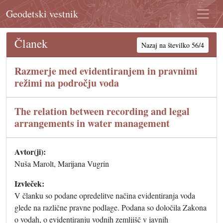
Geodetski vestnik
Članek
Nazaj na številko 56/4
Razmerje med evidentiranjem in pravnimi
režimi na področju voda
The relation between recording and legal
arrangements in water management
Avtor(ji):
Nuša Marolt, Marijana Vugrin
Izvleček:
V članku so podane opredelitve načina evidentiranja voda
glede na različne pravne podlage. Podana so določila Zakona
o vodah, o evidentiranju vodnih zemljišč v javnih