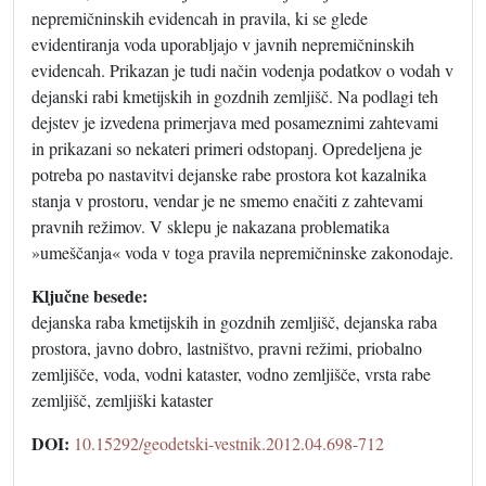
nepremičninskih evidencah in pravila, ki se glede
evidentiranja voda uporabljajo v javnih nepremičninskih
evidencah. Prikazan je tudi način vodenja podatkov o vodah v
dejanski rabi kmetijskih in gozdnih zemljišč. Na podlagi teh
dejstev je izvedena primerjava med posameznimi zahtevami
in prikazani so nekateri primeri odstopanj. Opredeljena je
potreba po nastavitvi dejanske rabe prostora kot kazalnika
stanja v prostoru, vendar je ne smemo enačiti z zahtevami
pravnih režimov. V sklepu je nakazana problematika
»umeščanja« voda v toga pravila nepremičninske zakonodaje.
Ključne besede:
dejanska raba kmetijskih in gozdnih zemljišč, dejanska raba
prostora, javno dobro, lastništvo, pravni režimi, priobalno
zemljišče, voda, vodni kataster, vodno zemljišče, vrsta rabe
zemljišč, zemljiški kataster
DOI:
10.15292/geodetski-vestnik.2012.04.698-712