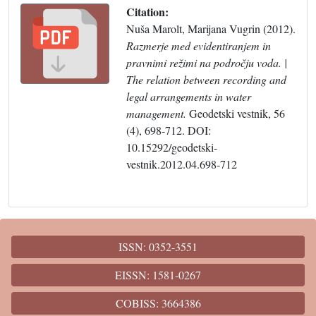
Citation:
Nuša Marolt, Marijana Vugrin (2012).
Razmerje med evidentiranjem in
pravnimi režimi na področju voda. |
The relation between recording and
legal arrangements in water
management.
Geodetski vestnik, 56
(4), 698-712. DOI:
10.15292/geodetski-
vestnik.2012.04.698-712
ISSN: 0352-3551
EISSN: 1581-0267
COBISS: 3664386