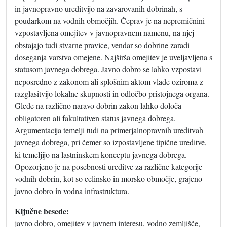
in javnopravno ureditvijo na zavarovanih dobrinah, s
poudarkom na vodnih območjih. Čeprav je na nepremičnini
vzpostavljena omejitev v javnopravnem namenu, na njej
obstajajo tudi stvarne pravice, vendar so dobrine zaradi
doseganja varstva omejene. Najširša omejitev je uveljavljena s
statusom javnega dobrega. Javno dobro se lahko vzpostavi
neposredno z zakonom ali splošnim aktom vlade oziroma z
razglasitvijo lokalne skupnosti in odločbo pristojnega organa.
Glede na različno naravo dobrin zakon lahko določa
obligatoren ali fakultativen status javnega dobrega.
Argumentacija temelji tudi na primerjalnopravnih ureditvah
javnega dobrega, pri čemer so izpostavljene tipične ureditve,
ki temeljijo na lastninskem konceptu javnega dobrega.
Opozorjeno je na posebnosti ureditve za različne kategorije
vodnih dobrin, kot so celinsko in morsko območje, grajeno
javno dobro in vodna infrastruktura.
Ključne besede:
javno dobro, omejitev v javnem interesu, vodno zemljišče,