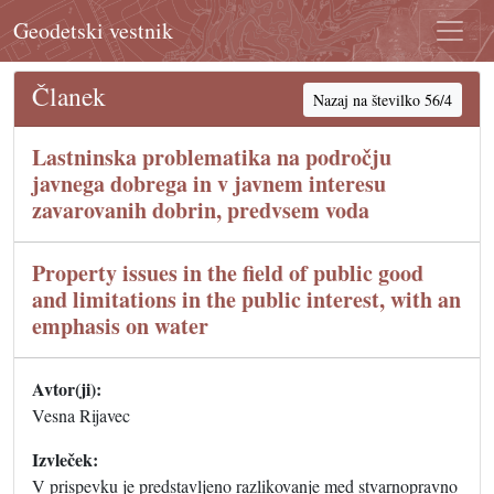
Geodetski vestnik
Članek
Nazaj na številko 56/4
Lastninska problematika na področju
javnega dobrega in v javnem interesu
zavarovanih dobrin, predvsem voda
Property issues in the field of public good
and limitations in the public interest, with an
emphasis on water
Avtor(ji):
Vesna Rijavec
Izvleček:
V prispevku je predstavljeno razlikovanje med stvarnopravno