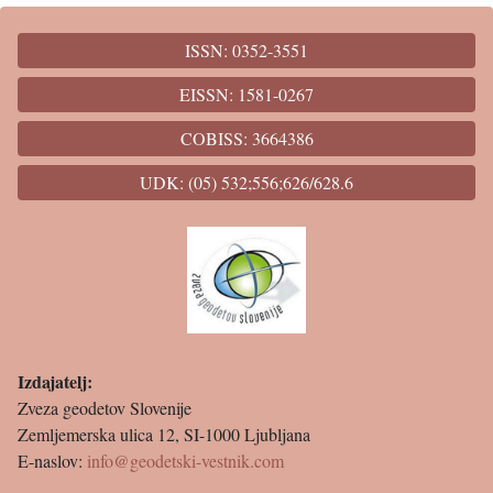
ISSN: 0352-3551
EISSN: 1581-0267
COBISS: 3664386
UDK: (05) 532;556;626/628.6
Izdajatelj:
Zveza geodetov Slovenije
Zemljemerska ulica 12, SI-1000 Ljubljana
E-naslov:
info@geodetski-vestnik.com