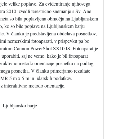
ele velike poplave. Za evidentiranje njihovega
 2010 izvedli terestrično snemanje s Sv. Ane
sneta so bila poplavljena območja na Ljubljanskem
o, ko so bile poplave na Ljubljanskem barju
ale. V članku je predstavljena obdelava posnetkov,
imi nemerskimi fotoaparati, v prispevku pa bo
paratom Cannon PowerShot SX10 IS. Fotoaparat je
uporabiti, saj ne vemo, kako je bil fotoaparat
eraktivno metodo orientacije posnetka na podlagi
ega posnetka. V članku primerjamo rezultate
 DMR 5 m x 5 m in lidarskih podatkov.
 interaktivno metodo orientacije.
, Ljubljansko barje