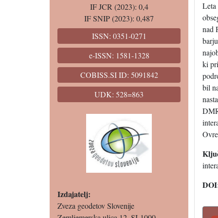
Leta 
IF JCR (2023): 0,4
obse
IF SNIP (2023): 0,487
nad 
ISSN: 0351-0271
barj
najob
e-ISSN: 1581-1328
ki pr
COBISS.SI ID: 5091842
podr
bil n
UDK: 528=863
nast
DMR.
inter
Ovre
Klju
inte
DOI
Izdajatelj:
Zveza geodetov Slovenije
Zemljemerska ulica 12, SI-1000