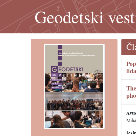
Geodetski vest
Čl
Pop
lid
The
pho
Avtor
Miha
Izvl