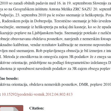
2010 so zaradi obilnih padavin med 16. in 19. septembrom Slovenijo zaj
ga so na Geografskem inštitutu Antona Melika ZRC SAZU 20. septembra
Podpečjo, 23. septembra 2010 pa še ročno snemanje iz helikopterja. Po
u, Radenskem polju in Dobrepolju. Terestrično snemanje je bilo izveden
sežnejše, snemanje iz helikopterja pa nekaj dni kasneje, ko so že upad
ikazujejo poplave na Ljubljanskem barju. Snemanjeje potekalo z različn
obneje obravnavana obdelava posnetkov, narejenih z nemerskim fotoa
aknadno kalibriran, vendar rezultatov kalibracije ne moremo neposredno 
avljen med snemanjem. Rob poplavljenega območja je bil izmerjen z int
 Metoda je enoslikovna in omogoča zajem 3R-podatkov že z enega sam
aktivne orientacije, pridobljene na podlagi fotogrametrično izdelanega
dnotena je uporabnost navedenih podatkov za 3R-zajem obsega poplav z
čne besede:
raktivna orientacija, obdelava nemerskih posnetkov, DMR, poplave 2010
:
10.15292/geodetski-vestnik.2012.04.802-813
Citation: