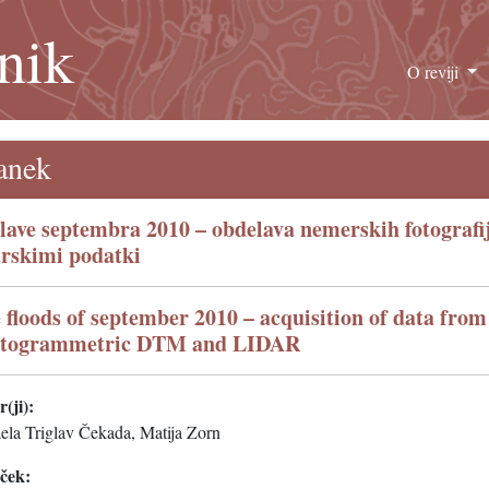
nik
O reviji
anek
lave septembra 2010 – obdelava nemerskih fotograf
arskimi podatki
 floods of september 2010 – acquisition of data fro
togrammetric DTM and LIDAR
(ji):
ela Triglav Čekada, Matija Zorn
eček: