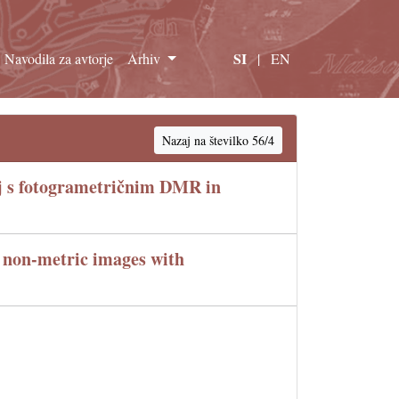
SI
Navodila za avtorje
Arhiv
|
EN
Nazaj na številko 56/4
ij s fotogrametričnim DMR in
m non-metric images with