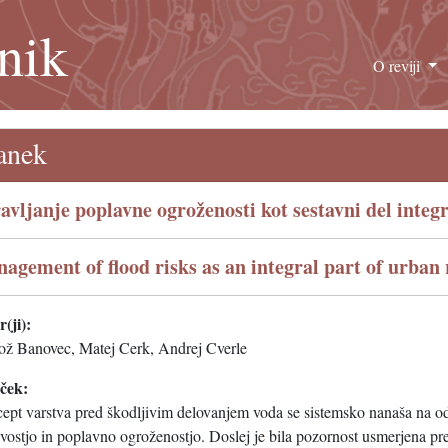
nik
O reviji
anek
avljanje poplavne ogroženosti kot sestavni del inte
agement of flood risks as an integral part of urban 
(ji):
ož Banovec, Matej Cerk, Andrej Cverle
eček:
ept varstva pred škodljivim delovanjem voda se sistemsko nanaša na 
ivostjo in poplavno ogroženostjo. Doslej je bila pozornost usmerjena p