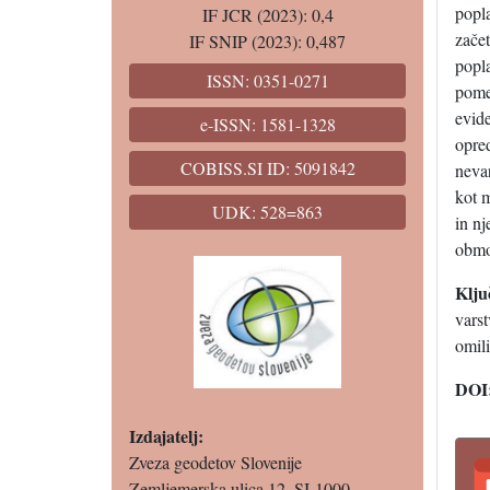
popl
IF JCR (2023): 0,4
začet
IF SNIP (2023): 0,487
popla
ISSN: 0351-0271
pome
evide
e-ISSN: 1581-1328
opre
COBISS.SI ID: 5091842
nevar
kot 
UDK: 528=863
in nj
obmo
Klju
varst
omili
DOI
Izdajatelj:
Zveza geodetov Slovenije
Zemljemerska ulica 12, SI-1000