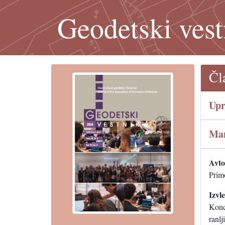
Geodetski vest
Čl
Upr
Man
Avtor
Prim
Izvl
Konc
ranlj