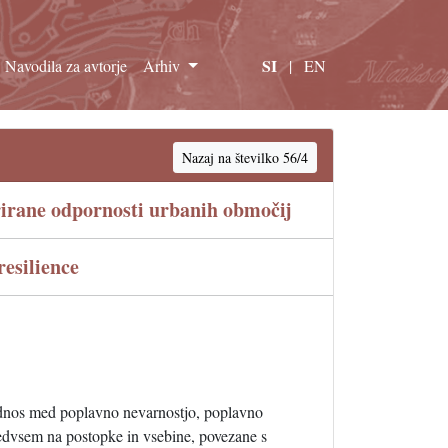
SI
Navodila za avtorje
Arhiv
|
EN
Nazaj na številko 56/4
grirane odpornosti urbanih območij
resilience
odnos med poplavno nevarnostjo, poplavno
redvsem na postopke in vsebine, povezane s