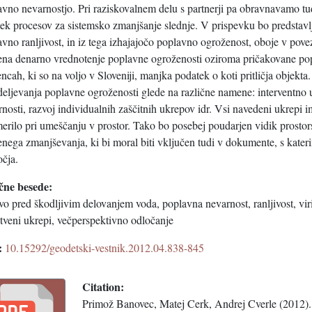
avno nevarnostjo. Pri raziskovalnem delu s partnerji pa obravnavamo tu
ek procesov za sistemsko zmanjšanje slednje. V prispevku bo predstavlje
vno ranljivost, in iz tega izhajajočo poplavno ogroženost, oboje v pove
na denarno vrednotenje poplavne ogroženosti oziroma pričakovane pop
ncah, ki so na voljo v Sloveniji, manjka podatek o koti pritličja objekt
deljevanja poplavne ogroženosti glede na različne namene: interventno
nosti, razvoj individualnih zaščitnih ukrepov idr. Vsi navedeni ukrepi 
merilo pri umeščanju v prostor. Tako bo posebej poudarjen vidik prost
enega zmanjševanja, ki bi moral biti vključen tudi v dokumente, s kater
čja.
čne besede:
vo pred škodljivim delovanjem voda, poplavna nevarnost, ranljivost, vi
tveni ukrepi, večperspektivno odločanje
:
10.15292/geodetski-vestnik.2012.04.838-845
Citation:
Primož Banovec, Matej Cerk, Andrej Cverle (2012)