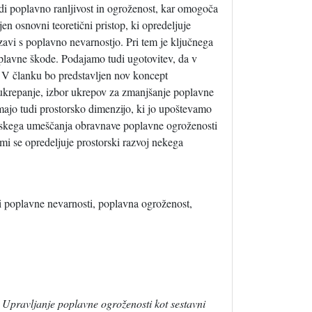
di poplavno ranljivost in ogroženost, kar omogoča
n osnovni teoretični pristop, ki opredeljuje
zavi s poplavno nevarnostjo. Pri tem je ključnega
lavne škode. Podajamo tudi ugotovitev, da v
a. V članku bo predstavljen nov koncept
 ukrepanje, izbor ukrepov za zmanjšanje poplavne
imajo tudi prostorsko dimenzijo, ki jo upoštevamo
orskega umeščanja obravnave poplavne ogroženosti
imi se opredeljuje prostorski razvoj nekega
ri poplavne nevarnosti, poplavna ogroženost,
.
Upravljanje poplavne ogroženosti kot sestavni