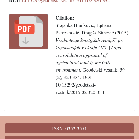
DOI:
10.15292/geodetski-vestnik.2015.02.320-334
Citation:
Stojanka Branković, Ljiljana
Parezanović, Dragiša Simović (2015).
Vrednotenje kmetijskih zemljišč pri
komasacijah v okolju GIS. | Land
consolidation appraisal of
agricultural land in the GIS
environment.
Geodetski vestnik, 59
(2), 320-334. DOI:
10.15292/geodetski-
vestnik.2015.02.320-334
ISSN: 0352-3551