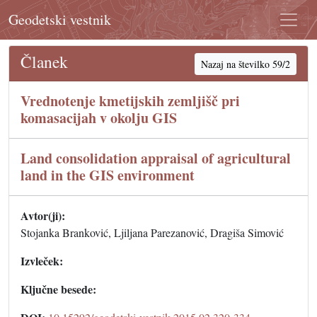
Geodetski vestnik
Članek
Nazaj na številko 59/2
Vrednotenje kmetijskih zemljišč pri
komasacijah v okolju GIS
Land consolidation appraisal of agricultural
land in the GIS environment
Avtor(ji):
Stojanka Branković, Ljiljana Parezanović, Dragiša Simović
Izvleček:
Ključne besede: