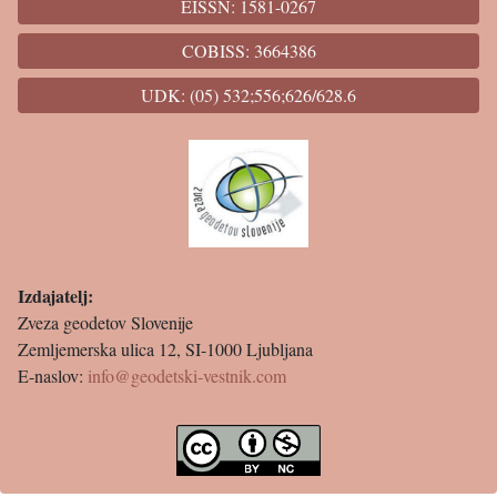
EISSN: 1581-0267
COBISS: 3664386
UDK: (05) 532;556;626/628.6
Izdajatelj:
Zveza geodetov Slovenije
Zemljemerska ulica 12, SI-1000 Ljubljana
E-naslov:
info@geodetski-vestnik.com