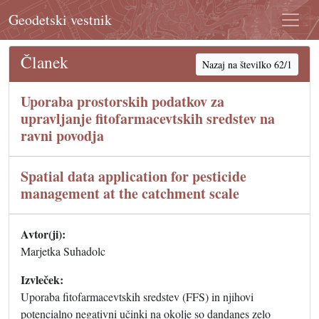
Geodetski vestnik
Članek
Nazaj na številko 62/1
Uporaba prostorskih podatkov za
upravljanje fitofarmacevtskih sredstev na
ravni povodja
Spatial data application for pesticide
management at the catchment scale
Avtor(ji):
Marjetka Suhadolc
Izvleček:
Uporaba fitofarmacevtskih sredstev (FFS) in njihovi
potencialno negativni učinki na okolje so dandanes zelo