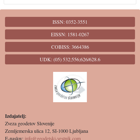
ISSN: 0352-3551
EISSN: 1581-0267
COBISS: 3664386
UDK: (05) 532;556;626/628.6
Izdajatelj:
Zveza geodetov Slovenije
Zemljemerska ulica 12, SI-1000 Ljubljana
E-naslov:
info@geodetski-vestnik.com