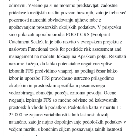
odmevni. Vseeno pa si ne moremo predstavljati zadostne
pridelave kmetijskih rastlin povsem brez njih, zato je treba več
pozornosti nameniti obvladovanju njihove rabe z
upoštevanjem prostorskih okoljskih podatkov. V prispevku
smo prikazali uporabo orodja FOOT-CRS (Footprint-
Catchment Scale), ki je bilo razvito v evropskem projektu z
naslovom Functional tools for pesticide risk assessment and
management na modelni lokaciji na Apaškem polju. Rezultati
nazorno kažejo, da lahko potencialne negativne vplive
izbranih FFS predvidimo vnaprej, na podlagi česar lahko
izbor in uporabo FFS pravočasno ustrezno prilagodimo
okoljskim in prostorskim specifikam posameznega
vodozbirnega območja, porečja oziroma povodja. Ocene
tveganja izpiranja FFS so močno odvisne od kakovostnih
prostorskih vhodnih podatkov. Pedološka karta v merilu 1 :
25.000 ne zajame variabilnosti talnih lastnosti dovolj
natančno, zato je nujno dopolnjevanje pedoloških podatkov v
večjem merilu, s končnim ciljem poznavanja talnih lastnosti