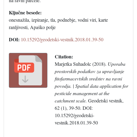
na ravni parcele.
Ključne besede:
onesnažila, izpiranje, tla, podnebje, vodni viri, karte
ranljivosti, Apaško polje
DOI:
10.15292/geodetski-vestnik.2018.01.39-50
Citation:
Marjetka Suhadolc (2018).
Uporaba
prostorskih podatkov za upravljanje
fitofarmacevtskih sredstev na ravni
povodja. | Spatial data application for
pesticide management at the
catchment scale.
Geodetski vestnik,
62 (1), 39-50. DOI:
10.15292/geodetski-
vestnik.2018.01.39-50