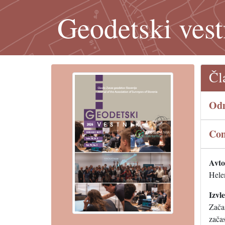
Geodetski vest
Čl
Odm
Com
Avtor
Hele
Izvl
Začas
začas