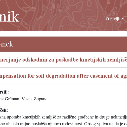
nik
O reviji
anek
erjanje odškodnin za poškodbe kmetijskih zemljišč 
pensation for soil degradation after easement of agr
(ji):
na Grčman, Vesna Zupanc
eček:
na uporaba kmetijskih zemljišč za različne gradbene in druge nekmetijsk
no ali celo trajno poslabša njihovo rodovitnost. Obseg vpliva na tla j