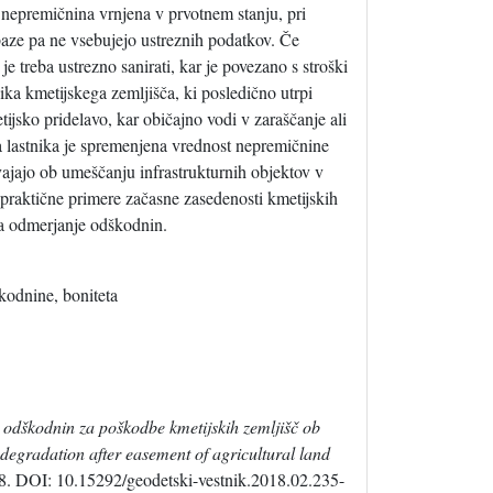
o nepremičnina vrnjena v prvotnem stanju, pri
aze pa ne vsebujejo ustreznih podatkov. Če
e treba ustrezno sanirati, kar je povezano s stroški
ka kmetijskega zemljišča, ki posledično utrpi
tijsko pridelavo, kar običajno vodi v zaraščanje ali
ja lastnika je spremenjena vrednost nepremičnine
zvajajo ob umeščanju infrastrukturnih objektov v
raktične primere začasne zasedenosti kmetijskih
 za odmerjanje odškodnin.
kodnine, boniteta
odškodnin za poškodbe kmetijskih zemljišč ob
 degradation after easement of agricultural land
48. DOI: 10.15292/geodetski-vestnik.2018.02.235-