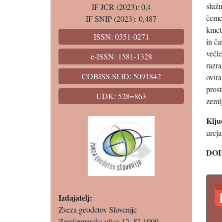
služn
IF JCR (2023): 0,4
čeme
IF SNIP (2023): 0,487
kmeti
ISSN: 0351-0271
in č
večle
e-ISSN: 1581-1328
razra
COBISS.SI ID: 5091842
ovira
pros
UDK: 528=863
zemlj
Klju
ureja
DOI
Izdajatelj:
Zveza geodetov Slovenije
Zemljemerska ulica 12, SI-1000