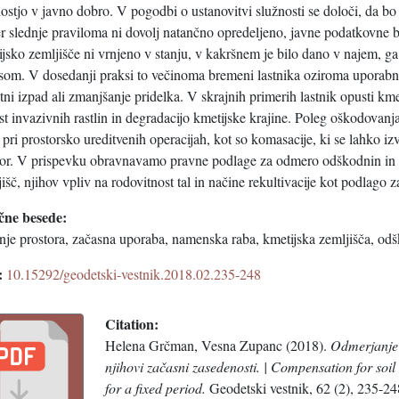
ostjo v javno dobro. V pogodbi o ustanovitvi služnosti se določi, da b
r slednje praviloma ni dovolj natančno opredeljeno, javne podatkovne b
jsko zemljišče ni vrnjeno v stanju, v kakršnem je bilo dano v najem, ga j
asom. V dosedanji praksi to večinoma bremeni lastnika oziroma uporabni
tni izpad ali zmanjšanje pridelka. V skrajnih primerih lastnik opusti kme
st invazivnih rastlin in degradacijo kmetijske krajine. Poleg oškodovan
 pri prostorsko ureditvenih operacijah, kot so komasacije, ki se lahko i
tor. V prispevku obravnavamo pravne podlage za odmero odškodnin in p
išč, njihov vpliv na rodovitnost tal in načine rekultivacije kot podlago
čne besede:
nje prostora, začasna uporaba, namenska raba, kmetijska zemljišča, odš
:
10.15292/geodetski-vestnik.2018.02.235-248
Citation:
Helena Grčman, Vesna Zupanc (2018).
Odmerjanje 
njihovi začasni zasedenosti. | Compensation for soil
for a fixed period.
Geodetski vestnik, 62 (2), 235-2