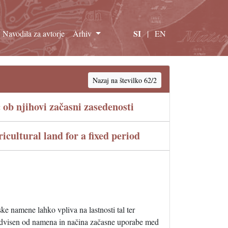
SI
Navodila za avtorje
Arhiv
|
EN
Nazaj na številko 62/2
ob njihovi začasni zasedenosti
icultural land for a fixed period
e namene lahko vpliva na lastnosti tal ter
e odvisen od namena in načina začasne uporabe med