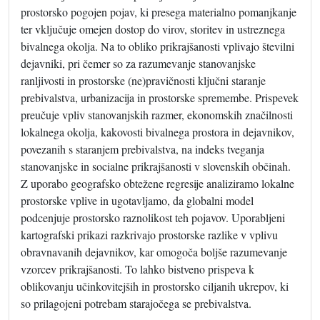
prostorsko pogojen pojav, ki presega materialno pomanjkanje
ter vključuje omejen dostop do virov, storitev in ustreznega
bivalnega okolja. Na to obliko prikrajšanosti vplivajo številni
dejavniki, pri čemer so za razumevanje stanovanjske
ranljivosti in prostorske (ne)pravičnosti ključni staranje
prebivalstva, urbanizacija in prostorske spremembe. Prispevek
preučuje vpliv stanovanjskih razmer, ekonomskih značilnosti
lokalnega okolja, kakovosti bivalnega prostora in dejavnikov,
povezanih s staranjem prebivalstva, na indeks tveganja
stanovanjske in socialne prikrajšanosti v slovenskih občinah.
Z uporabo geografsko obtežene regresije analiziramo lokalne
prostorske vplive in ugotavljamo, da globalni model
podcenjuje prostorsko raznolikost teh pojavov. Uporabljeni
kartografski prikazi razkrivajo prostorske razlike v vplivu
obravnavanih dejavnikov, kar omogoča boljše razumevanje
vzorcev prikrajšanosti. To lahko bistveno prispeva k
oblikovanju učinkovitejših in prostorsko ciljanih ukrepov, ki
so prilagojeni potrebam starajočega se prebivalstva.