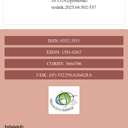
10.15292/geodetski-
vestnik.2025.04.502-537
ISSN: 0352-3551
EISSN: 1581-0267
COBISS: 3664386
UDK: (05) 532;556;626/628.6
Izdajatelj: