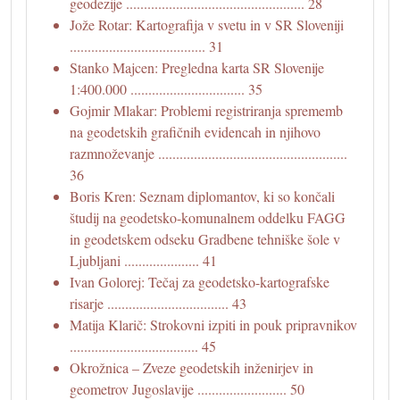
geodezije .................................................. 28
Jože Rotar: Kartografija v svetu in v SR Sloveniji
...................................... 31
Stanko Majcen: Pregledna karta SR Slovenije
1:400.000 ................................ 35
Gojmir Mlakar: Problemi registriranja sprememb
na geodetskih grafičnih evidencah in njihovo
razmnoževanje .....................................................
36
Boris Kren: Seznam diplomantov, ki so končali
študij na geodetsko-komunalnem oddelku FAGG
in geodetskem odseku Gradbene tehniške šole v
Ljubljani ..................... 41
Ivan Golorej: Tečaj za geodetsko-kartografske
risarje .................................. 43
Matija Klarič: Strokovni izpiti in pouk pripravnikov
.................................... 45
Okrožnica – Zveze geodetskih inženirjev in
geometrov Jugoslavije ......................... 50