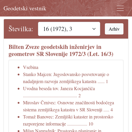
Geodetski vestnik
Številka:
Arhiv
Bilten Zveze geodetskih inženirjev in
geometrov SR Slovenije 1972/3 (Let. 16/3)
Vsebina
Stanko Majcen: Jugoslovansko posvetovanje o
nadaljnjem razvoju zemljiškega katastra ...... 1
Uvodna beseda tov. Janeza Kocjančiča
.............................................. 2
Miroslav Črnivec: Osnovne značilnosti bodočega
sistema zemljiškega katastra v SR Sloveniji ..... 4
Tomaž Banovec: Zemljiški kataster in prostorsko
razporejene informacije ................. 10
Milan Naprudnik: Prostorsko planiranje in