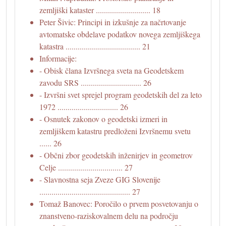
zemljiški kataster ........................... 18
Peter Šivic: Principi in izkušnje za načrtovanje
avtomatske obdelave podatkov novega zemljiškega
katastra ..................................... 21
Informacije:
- Obisk člana Izvršnega sveta na Geodetskem
zavodu SRS .............................. 26
- Izvršni svet sprejel program geodetskih del za leto
1972 .............................. 26
- Osnutek zakonov o geodetski izmeri in
zemljiškem katastru predloženi Izvršnemu svetu
...... 26
- Občni zbor geodetskih inženirjev in geometrov
Celje ................................ 27
- Slavnostna seja Zveze GIG Slovenije
............................................. 27
Tomaž Banovec: Poročilo o prvem posvetovanju o
znanstveno-raziskovalnem delu na področju