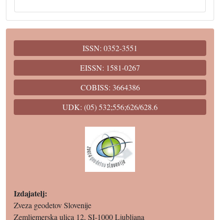
ISSN: 0352-3551
EISSN: 1581-0267
COBISS: 3664386
UDK: (05) 532;556;626/628.6
Izdajatelj:
Zveza geodetov Slovenije
Zemljemerska ulica 12, SI-1000 Ljubljana