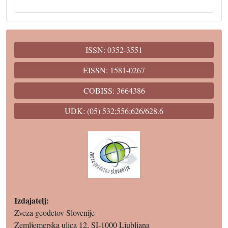
ISSN: 0352-3551
EISSN: 1581-0267
COBISS: 3664386
UDK: (05) 532;556;626/628.6
Izdajatelj:
Zveza geodetov Slovenije
Zemljemerska ulica 12, SI-1000 Ljubljana