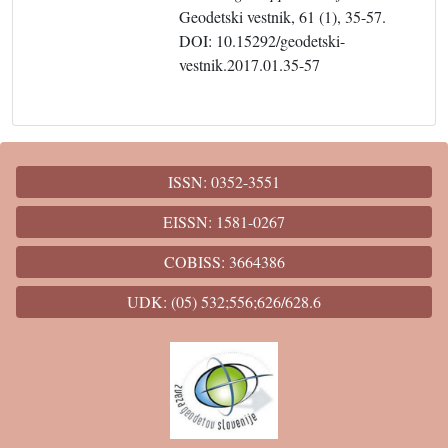
Geodetski vestnik, 61 (1), 35-57.
DOI: 10.15292/geodetski-
vestnik.2017.01.35-57
ISSN: 0352-3551
EISSN: 1581-0267
COBISS: 3664386
UDK: (05) 532;556;626/628.6