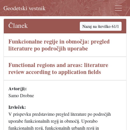
Geodetski vestnik
Članek
Nazaj na številko 61/1
Funkcionalne regije in območja: pregled
literature po področjih uporabe
Functional regions and areas: literature
review according to application fields
Avtor(ji):
Samo Drobne
Izvleček:
V prispevku predstavimo pregled literature po področjih
uporabe funkcionalnih regij in območij. Uporabo
funkcionalnih regij, funkcionalnih urbanih regij in