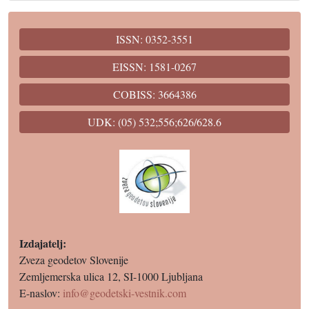
ISSN: 0352-3551
EISSN: 1581-0267
COBISS: 3664386
UDK: (05) 532;556;626/628.6
Izdajatelj:
Zveza geodetov Slovenije
Zemljemerska ulica 12, SI-1000 Ljubljana
E-naslov:
info@geodetski-vestnik.com