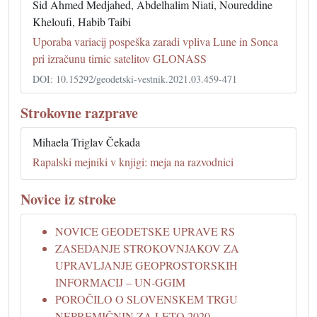
Sid Ahmed Medjahed, Abdelhalim Niati, Noureddine
Kheloufi, Habib Taibi
Uporaba variacij pospeška zaradi vpliva Lune in Sonca
pri izračunu tirnic satelitov GLONASS
DOI: 10.15292/geodetski-vestnik.2021.03.459-471
Strokovne razprave
Mihaela Triglav Čekada
Rapalski mejniki v knjigi: meja na razvodnici
Novice iz stroke
NOVICE GEODETSKE UPRAVE RS
ZASEDANJE STROKOVNJAKOV ZA
UPRAVLJANJE GEOPROSTORSKIH
INFORMACIJ – UN-GGIM
POROČILO O SLOVENSKEM TRGU
NEPREMIČNIN ZA LETO 2020