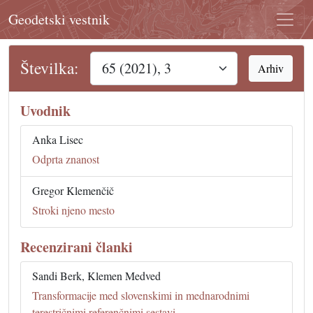
Geodetski vestnik
Številka:
Arhiv
Uvodnik
Anka Lisec
Odprta znanost
Gregor Klemenčič
Stroki njeno mesto
Recenzirani članki
Sandi Berk, Klemen Medved
Transformacije med slovenskimi in mednarodnimi
terestričnimi referenčnimi sestavi