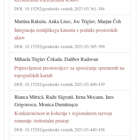
DOI: 10.15292/geodetski-vestnik.2021.03.361-384
Martina Rakuša, Anka Lisec, Joc Triglav, Marjan Čeh
Integracija zemljiškega katastra s podatki prostorskih
aktov
DOI: 10.15292/geodetski-vestnik.2021.03.385-399
Mihaela Triglav Čekada, Dalibor Radovan
Pripravljenost prostovoljcev za sporočanje sprememb na
topografskih kartah
DOI: 10.15292/geodetski-vestnik.2021.03.400-439
Bianca Mitrică, Radu Săgeată, Irena Mocanu, Ines
Grigorescu, Monica Dumitraşcu
Konkurenčnost in kohezija v regionalnem razvoju
romunije: teritorialni pristop
DOI: 10.15292/geodetski-vestnik.2021.03.440-458